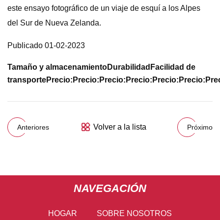
este ensayo fotográfico de un viaje de esquí a los Alpes
del Sur de Nueva Zelanda.
Publicado 01-02-2023
Tamaño y almacenamiento
Durabilidad
Facilidad de
transporte
Precio:
Precio:
Precio:
Precio:
Precio:
Precio:
Pre
Volver a la lista
Anteriores
Próximo
NAVEGACIÓN
HOGAR
SOBRE NOSOTROS